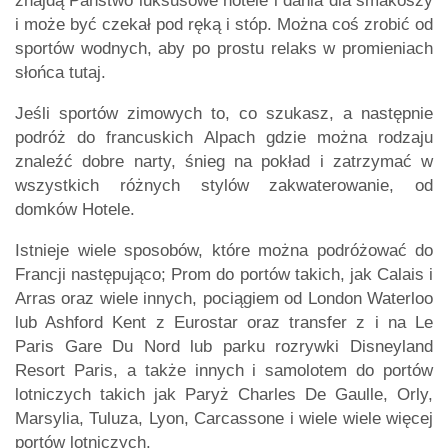
znajdą Państwo luksusowe hotele i dania dla smakoszy
i może być czekał pod ręką i stóp. Można coś zrobić od
sportów wodnych, aby po prostu relaks w promieniach
słońca tutaj.
Jeśli sportów zimowych to, co szukasz, a następnie
podróż do francuskich Alpach gdzie można rodzaju
znaleźć dobre narty, śnieg na pokład i zatrzymać w
wszystkich różnych stylów zakwaterowanie, od
domków Hotele.
Istnieje wiele sposobów, które można podróżować do
Francji następująco; Prom do portów takich, jak Calais i
Arras oraz wiele innych, pociągiem od London Waterloo
lub Ashford Kent z Eurostar oraz transfer z i na Le
Paris Gare Du Nord lub parku rozrywki Disneyland
Resort Paris, a także innych i samolotem do portów
lotniczych takich jak Paryż Charles De Gaulle, Orly,
Marsylia, Tuluza, Lyon, Carcassone i wiele wiele więcej
portów lotniczych.