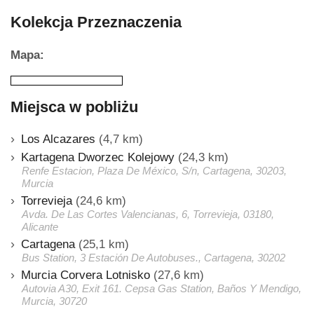
Kolekcja Przeznaczenia
Mapa:
Miejsca w pobliżu
Los Alcazares
(4,7 km)
Kartagena Dworzec Kolejowy
(24,3 km)
Renfe Estacion, Plaza De México, S/n, Cartagena, 30203,
Murcia
Torrevieja
(24,6 km)
Avda. De Las Cortes Valencianas, 6, Torrevieja, 03180,
Alicante
Cartagena
(25,1 km)
Bus Station, 3 Estación De Autobuses., Cartagena, 30202
Murcia Corvera Lotnisko
(27,6 km)
Autovia A30, Exit 161. Cepsa Gas Station, Baños Y Mendigo,
Murcia, 30720