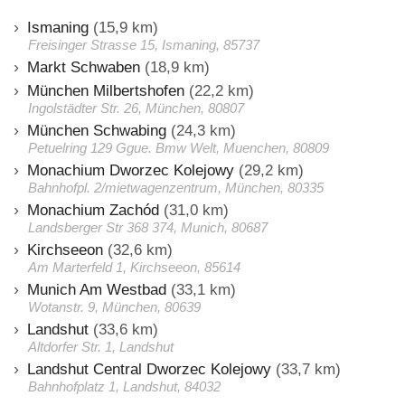
Ismaning
(15,9 km)
Freisinger Strasse 15, Ismaning, 85737
Markt Schwaben
(18,9 km)
München Milbertshofen
(22,2 km)
Ingolstädter Str. 26, München, 80807
München Schwabing
(24,3 km)
Petuelring 129 Ggue. Bmw Welt, Muenchen, 80809
Monachium Dworzec Kolejowy
(29,2 km)
Bahnhofpl. 2/mietwagenzentrum, München, 80335
Monachium Zachód
(31,0 km)
Landsberger Str 368 374, Munich, 80687
Kirchseeon
(32,6 km)
Am Marterfeld 1, Kirchseeon, 85614
Munich Am Westbad
(33,1 km)
Wotanstr. 9, München, 80639
Landshut
(33,6 km)
Altdorfer Str. 1, Landshut
Landshut Central Dworzec Kolejowy
(33,7 km)
Bahnhofplatz 1, Landshut, 84032